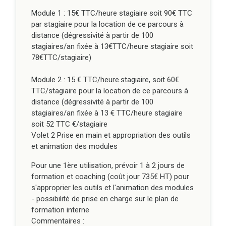
formation interne
Module 1 : 15€ TTC/heure stagiaire soit 90€ TTC
Commentaires :
par stagiaire pour la location de ce parcours à
distance (dégressivité à partir de 100
Scénario pédagogique ou DA Vivéa fournis
stagiaires/an fixée à 13€TTC/heure stagiaire soit
(compris dans le prix de la location)
78€TTC/stagiaire)
Vente de ressources à l'unité ou du parcours :
non
Module 2 : 15 € TTC/heure.stagiaire, soit 60€
TTC/stagiaire pour la location de ce parcours à
Editeur du cours :
CRA Bretagne
distance (dégressivité à partir de 100
Durée du module à distance :
Module1 :
stagiaires/an fixée à 13 € TTC/heure stagiaire
6h, Module2 : 4h
soit 52 TTC €/stagiaire
Volet 2 Prise en main et appropriation des outils
et animation des modules
Pour une 1ère utilisation, prévoir 1 à 2 jours de
formation et coaching (coût jour 735€ HT) pour
s'approprier les outils et l'animation des modules
- possibilité de prise en charge sur le plan de
formation interne
Commentaires :