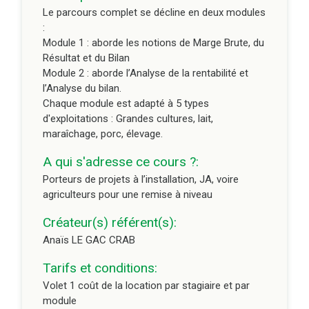
Volet 1 coût de la location par stagiaire et par
Le parcours complet se décline en deux modules
module
:
Module 1 : aborde les notions de Marge Brute, du
Module 1 : 15€ TTC/heure stagiaire soit 90€ TTC
Résultat et du Bilan
par stagiaire pour la location de ce parcours à
Module 2 : aborde l’Analyse de la rentabilité et
distance (dégressivité à partir de 100
l’Analyse du bilan.
stagiaires/an fixée à 13€TTC/heure stagiaire soit
Chaque module est adapté à 5 types
78€TTC/stagiaire)
d'exploitations : Grandes cultures, lait,
maraîchage, porc, élevage.
Module 2 : 15 € TTC/heure.stagiaire, soit 60€
TTC/stagiaire pour la location de ce parcours à
A qui s'adresse ce cours ?:
distance (dégressivité à partir de 100
Porteurs de projets à l’installation, JA, voire
stagiaires/an fixée à 13 € TTC/heure stagiaire
agriculteurs pour une remise à niveau
soit 52 TTC €/stagiaire
Volet 2 Prise en main et appropriation des outils
Créateur(s) référent(s):
et animation des modules
Anaïs LE GAC CRAB
Pour une 1ère utilisation, prévoir 1 à 2 jours de
Tarifs et conditions:
formation et coaching (coût jour 735€ HT) pour
Volet 1 coût de la location par stagiaire et par
s'approprier les outils et l'animation des modules
module
- possibilité de prise en charge sur le plan de