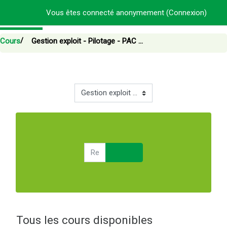
Passer au contenu principal
Vous êtes connecté anonymement (
Connexion
)
Cours
Gestion exploit - Pilotage - PAC ...
Catégories de cours
Rechercher des cours
Rechercher des cours
Tous les cours disponibles